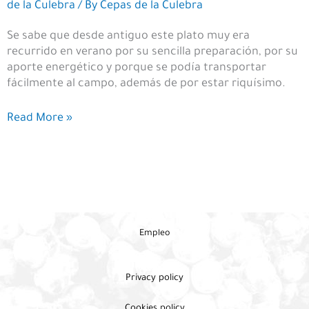
de la Culebra
/ By
Cepas de la Culebra
Se sabe que desde antiguo este plato muy era
recurrido en verano por su sencilla preparación, por su
aporte energético y porque se podía transportar
fácilmente al campo, además de por estar riquísimo.
Ensalada
Read More »
de
garbanzos
con
fréjoles
Empleo
Privacy policy
Cookies policy