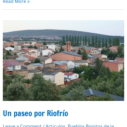
Un
Read More »
paseo
por
Sarracín
Un paseo por Riofrío