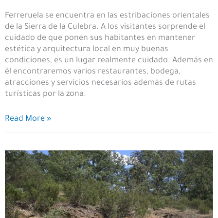
Ferreruela se encuentra en las estribaciones orientales
de la Sierra de la Culebra. A los visitantes sorprende el
cuidado de que ponen sus habitantes en mantener
estética y arquitectura local en muy buenas
condiciones, es un lugar realmente cuidado. Además en
él encontraremos varios restaurantes, bodega,
atracciones y servicios necesarios además de rutas
turísticas por la zona.
Un
Read More »
paseo
por
Ferreruela