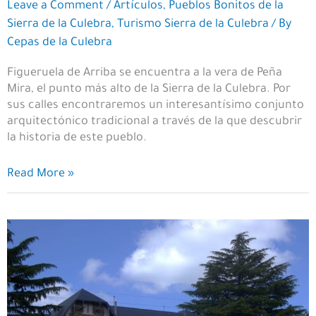
Leave a Comment
/
Artículos
,
Pueblos Bonitos de la
Sierra de la Culebra
,
Turismo Sierra de la Culebra
/ By
Cepas de la Culebra
Figueruela de Arriba se encuentra a la vera de Peña
Mira, el punto más alto de la Sierra de la Culebra. Por
sus calles encontraremos un interesantísimo conjunto
arquitectónico tradicional a través de la que descubrir
la historia de este pueblo.
Un
Read More »
paseo
por
Figueruela
de
Arriba