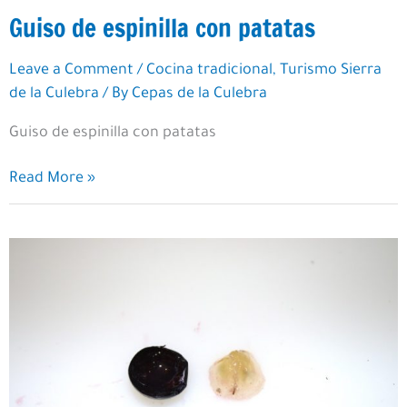
Guiso de espinilla con patatas
Leave a Comment
/
Cocina tradicional
,
Turismo Sierra
de la Culebra
/ By
Cepas de la Culebra
Guiso de espinilla con patatas
Guiso
Read More »
de
espinilla
con
patatas