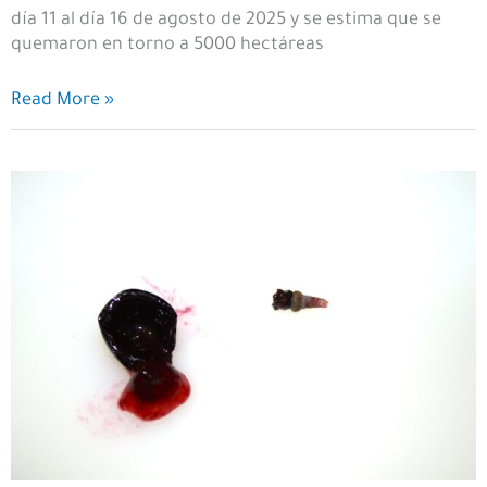
día 11 al día 16 de agosto de 2025 y se estima que se
quemaron en torno a 5000 hectáreas
El
Read More »
incendio
de
la
Sierra
de
la
Culebra
de
2025:
Puercas