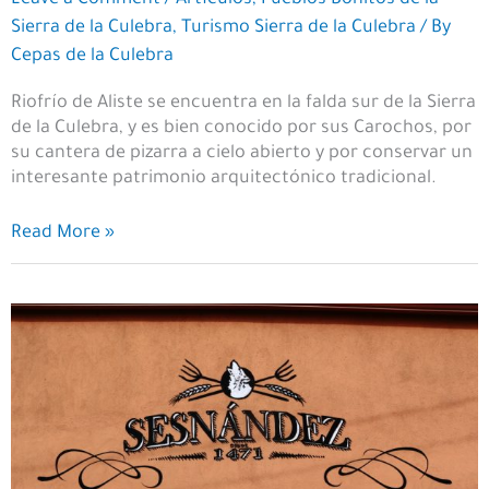
Leave a Comment
/
Artículos
,
Pueblos Bonitos de la
Sierra de la Culebra
,
Turismo Sierra de la Culebra
/ By
Cepas de la Culebra
Riofrío de Aliste se encuentra en la falda sur de la Sierra
de la Culebra, y es bien conocido por sus Carochos, por
su cantera de pizarra a cielo abierto y por conservar un
interesante patrimonio arquitectónico tradicional.
Un
Read More »
paseo
por
Riofrío