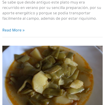
Se sabe que desde antiguo este plato muy era
recurrido en verano por su sencilla preparación, por su
aporte energético y porque se podía transportar
fácilmente al campo, además de por estar riquísimo.
Ensalada
Read More »
de
garbanzos
con
fréjoles