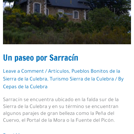
Un paseo por Sarracín
Leave a Comment
/
Artículos
,
Pueblos Bonitos de la
Sierra de la Culebra
,
Turismo Sierra de la Culebra
/ By
Cepas de la Culebra
Sarracín se encuentra ubicado en la falda sur de la
Sierra de la Culebra y en su término se encuentran
algunos parajes de gran belleza como la Peña del
Cuervo, el Portal de la Mora o la Fuente del Picón.