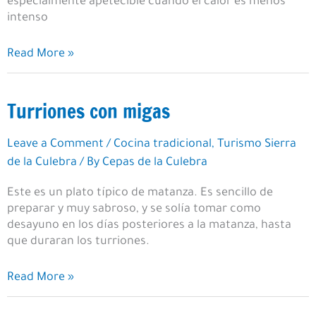
especialmente apetecible cuando el calor es menos
intenso
Garbanzos
Read More »
con
patatas
Turriones con migas
Leave a Comment
/
Cocina tradicional
,
Turismo Sierra
de la Culebra
/ By
Cepas de la Culebra
Este es un plato típico de matanza. Es sencillo de
preparar y muy sabroso, y se solía tomar como
desayuno en los días posteriores a la matanza, hasta
que duraran los turriones.
Turriones
Read More »
con
migas