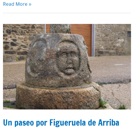
Un
Read More »
paseo
por
San
Martín
Un paseo por Figueruela de Arriba