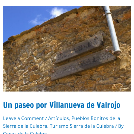
patatas
Un paseo por Villanueva de Valrojo
Leave a Comment
/
Artículos
,
Pueblos Bonitos de la
Sierra de la Culebra
,
Turismo Sierra de la Culebra
/ By