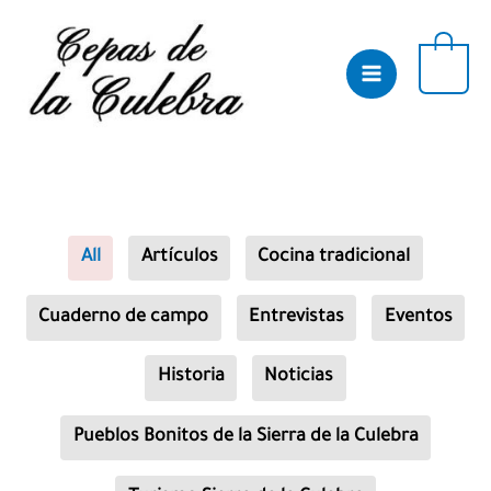
Skip
to
content
0
Filter
All
Artículos
Cocina tradicional
posts
by
category
Cuaderno de campo
Entrevistas
Eventos
Historia
Noticias
Pueblos Bonitos de la Sierra de la Culebra