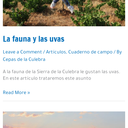
La fauna y las uvas
Leave a Comment
/
Artículos
,
Cuaderno de campo
/ By
Cepas de la Culebra
A la fauna de la Sierra de la Culebra le gustan las uvas.
En este artículo trataremos este asunto
La
Read More »
fauna
y
las
uvas