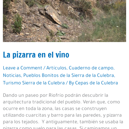
La pizarra en el vino
Leave a Comment
/
Artículos
,
Cuaderno de campo
,
Noticias
,
Pueblos Bonitos de la Sierra de la Culebra
,
Turismo Sierra de la Culebra
/ By
Cepas de la Culebra
Dando un paseo por Riofrío podrán descubrir la
arquitectura tradicional del pueblo. Verán que, como
ocurre en toda la zona, las casas se construyen
utilizando cuarcitas y barro para las paredes, y pizarra
para los tejados. Y antiguamente, también se usaba la