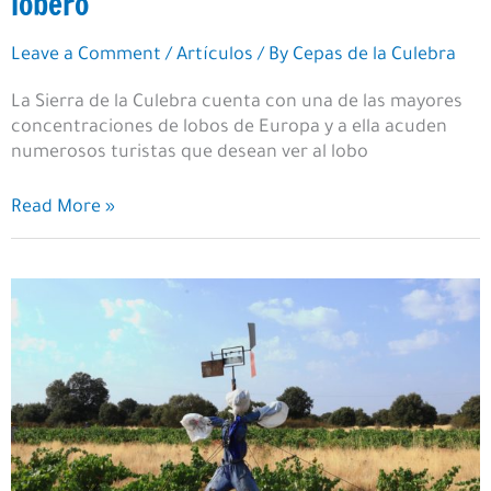
lobero
Leave a Comment
/
Artículos
/ By
Cepas de la Culebra
La Sierra de la Culebra cuenta con una de las mayores
concentraciones de lobos de Europa y a ella acuden
numerosos turistas que desean ver al lobo
La
Read More »
Sierra
de
la
Culebra
y
el
turismo
lobero