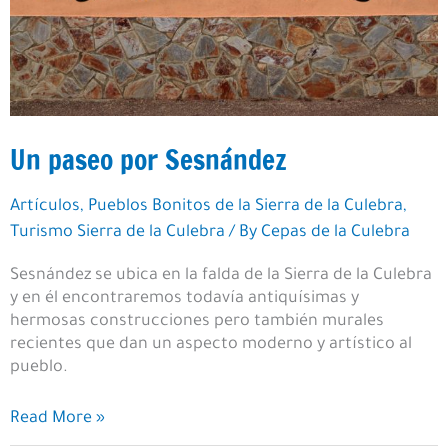
Un paseo por Sesnández
Artículos
,
Pueblos Bonitos de la Sierra de la Culebra
,
Turismo Sierra de la Culebra
/ By
Cepas de la Culebra
Sesnández se ubica en la falda de la Sierra de la Culebra
y en él encontraremos todavía antiquísimas y
hermosas construcciones pero también murales
recientes que dan un aspecto moderno y artístico al
pueblo.
Un
Read More »
paseo