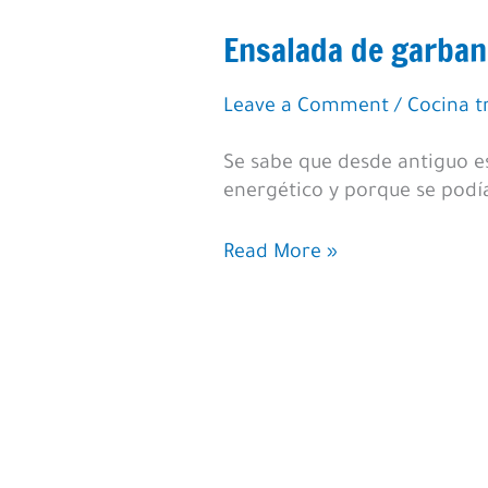
Ensalada de garban
Leave a Comment
/
Cocina t
Se sabe que desde antiguo es
energético y porque se podí
Ensalada
Read More »
de
garbanzos
con
fréjoles