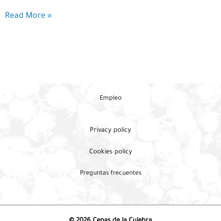
Alojamientos
Read More »
en
la
Sierra
de
la
Culebra
y
Empleo
alrededores
Privacy policy
Cookies policy
Preguntas frecuentes