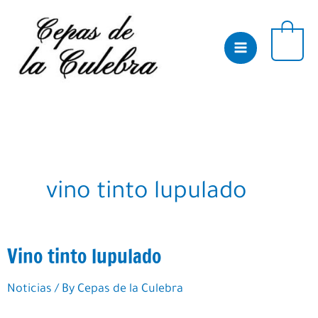
Skip
to
content
0
vino tinto lupulado
Vino tinto lupulado
Noticias
/ By
Cepas de la Culebra