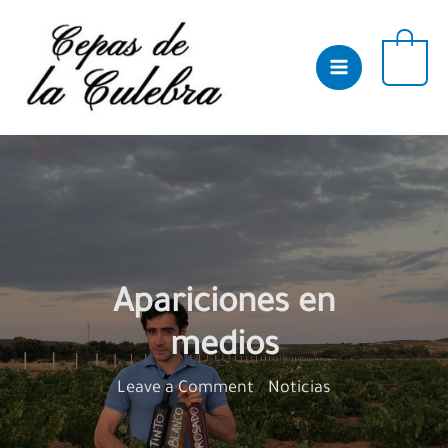
Skip
to
content
0
Apariciones en
medios
Leave a Comment
/
Noticias