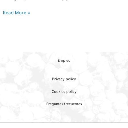
El
Read More »
Día
de
la
Bodega
en
Aliste
y
Empleo
Tábara
Privacy policy
Cookies policy
Preguntas frecuentes