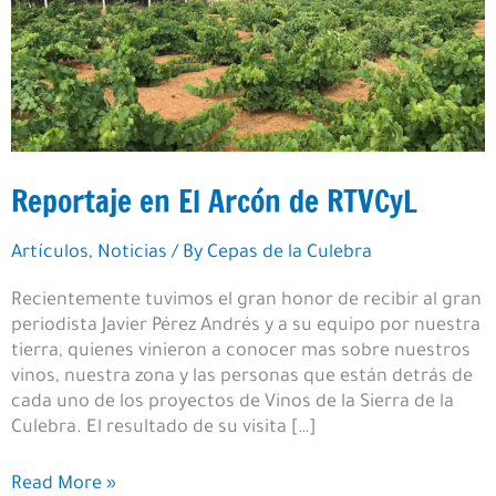
Reportaje en El Arcón de RTVCyL
Artículos
,
Noticias
/ By
Cepas de la Culebra
Recientemente tuvimos el gran honor de recibir al gran
periodista Javier Pérez Andrés y a su equipo por nuestra
tierra, quienes vinieron a conocer mas sobre nuestros
vinos, nuestra zona y las personas que están detrás de
cada uno de los proyectos de Vinos de la Sierra de la
Culebra. El resultado de su visita […]
Reportaje
Read More »