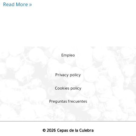
Un
Read More »
paseo
por
Villarino
Cebal
Empleo
Privacy policy
Cookies policy
Preguntas frecuentes
© 2026 Cepas de la Culebra