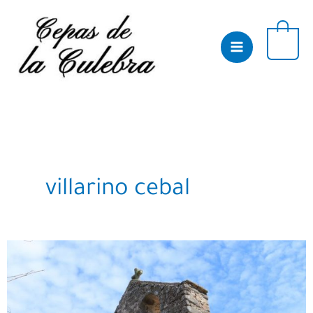
Skip
to
content
0
villarino cebal