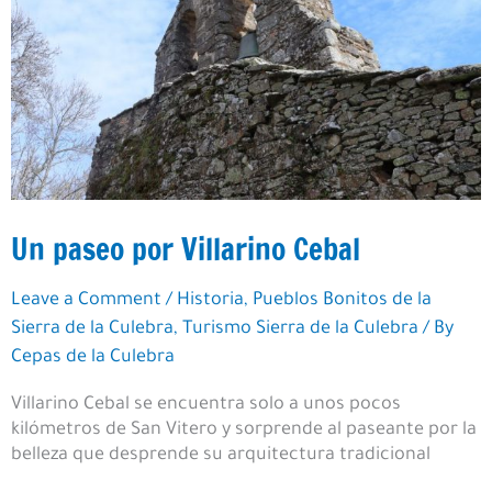
Un paseo por Villarino Cebal
Leave a Comment
/
Historia
,
Pueblos Bonitos de la
Sierra de la Culebra
,
Turismo Sierra de la Culebra
/ By
Cepas de la Culebra
Villarino Cebal se encuentra solo a unos pocos
kilómetros de San Vitero y sorprende al paseante por la
belleza que desprende su arquitectura tradicional