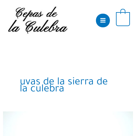
Skip
to
content
0
uvas de la sierra de
la culebra