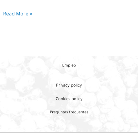
Estudio
Read More »
fotográfico
de
la
garnacha
tintorera
Empleo
Privacy policy
Cookies policy
Preguntas frecuentes