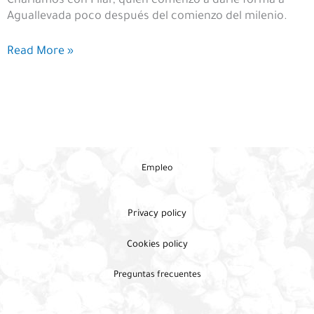
Charlamos con Pilar, quien comenzó a darle forma a
Aguallevada poco después del comienzo del milenio.
Hotel
Read More »
Rural
Aguallevada:
La
magia
de
la
Sanabria
Empleo
interior
Privacy policy
Cookies policy
Preguntas frecuentes