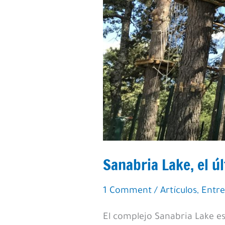
Sanabria Lake, el ú
1 Comment
/
Artículos
,
Entre
El complejo Sanabria Lake e