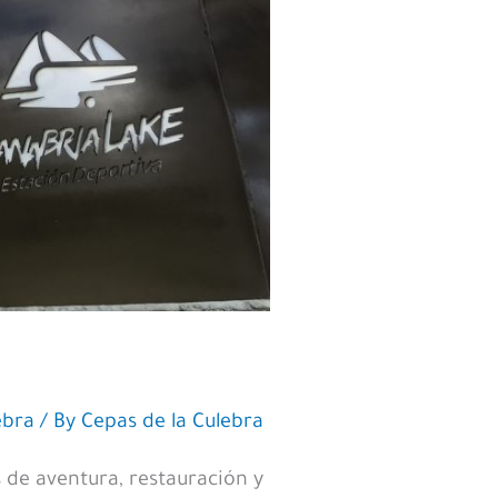
ebra
/ By
Cepas de la Culebra
 de aventura, restauración y