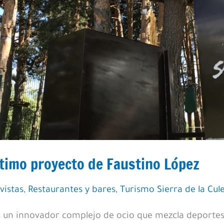
ltimo proyecto de Faustino López
vistas
,
Restaurantes y bares
,
Turismo Sierra de la Cul
s un innovador complejo de ocio que mezcla deportes