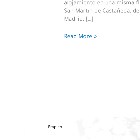
alojamiento en una misma fi
San Martín de Castañeda, de
Madrid, […]
Sanabria
Read More »
Lake,
el
último
proyecto
de
Faustino
López
Empleo