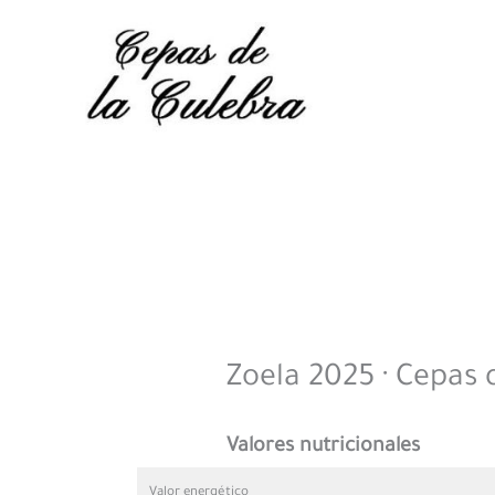
Skip
to
content
Zoela 2025 · Cepas 
Valores nutricionales
Valor energético