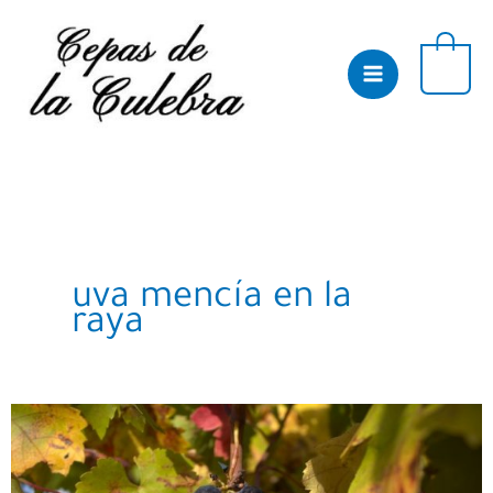
Skip
to
content
0
uva mencía en la
raya